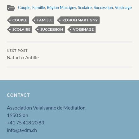
Couple
,
Famille
,
Région Martigny
,
Scolaire
,
Succession
,
Voisinage
COUPLE
FAMILLE
RÉGION MARTIGNY
SCOLAIRE
SUCCESSION
VOISINAGE
NEXT POST
Natacha Antille
CONTACT
Association Valaisanne de Mediation
1950 Sion
+41 75 418 20 83
info@avdm.ch