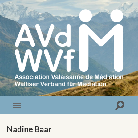
Association
Valaisanne
de
Médiation
Toggle
Toggle
search
mobile
field
menu
Nadine Baar