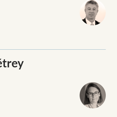
étrey