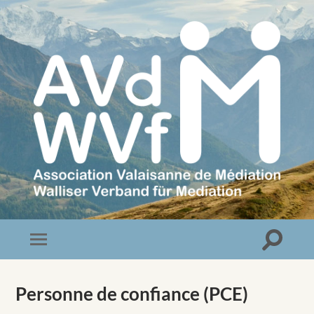
Association
Valaisanne
de
Médiation
Toggle
Toggle
search
mobile
field
menu
Personne de confiance (PCE)