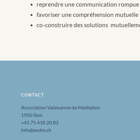
reprendre une communication rompue
favoriser une compréhension mutuelle
co-construire des solutions mutuelleme
CONTACT
Association Valaisanne de Mediation
1950 Sion
+41 75 418 20 83
info@avdm.ch