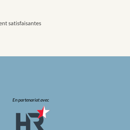
nt satisfaisantes
En partenariat avec