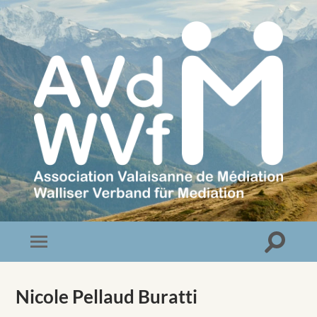
Association
Valaisanne
de
Médiation
Toggle
Toggle
search
mobile
field
menu
Nicole Pellaud Buratti