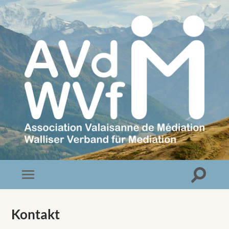
Association
Valaisanne
de
Médiation
Toggle
Toggle
search
mobile
field
menu
Kontakt