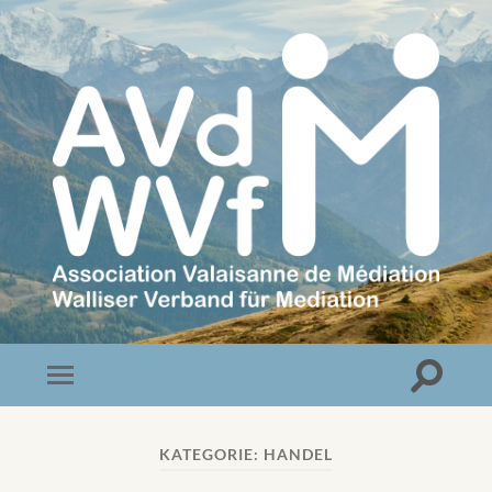
Association
Valaisanne
de
Médiation
Toggle
Toggle
search
mobile
field
menu
KATEGORIE:
HANDEL