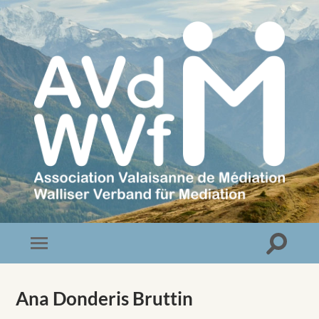
Association
Valaisanne
de
Médiation
Toggle
Toggle
search
mobile
field
menu
Ana Donderis Bruttin