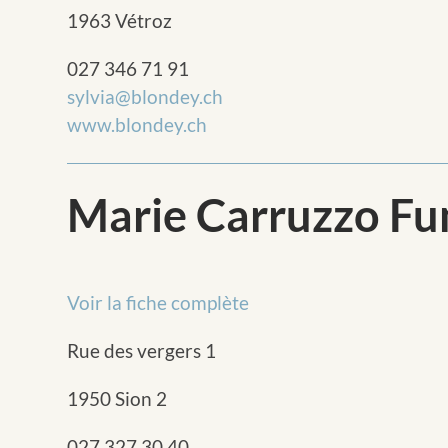
1963 Vétroz
027 346 71 91
sylvia@blondey.ch
www.blondey.ch
Marie Carruzzo F
Voir la fiche complète
Rue des vergers 1
1950 Sion 2
027 327 30 40