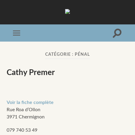
Association
Valaisanne
de
Médiation
Toggle
Toggle
search
mobile
field
menu
CATÉGORIE :
PÉNAL
Cathy Premer
Voir la fiche complète
Rue Roa d’Ollon
3971 Chermignon
079 740 53 49