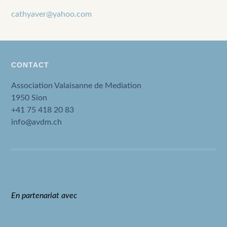
cathyaver@yahoo.com
CONTACT
Association Valaisanne de Mediation
1950 Sion
+41 75 418 20 83
info@avdm.ch
En partenariat avec