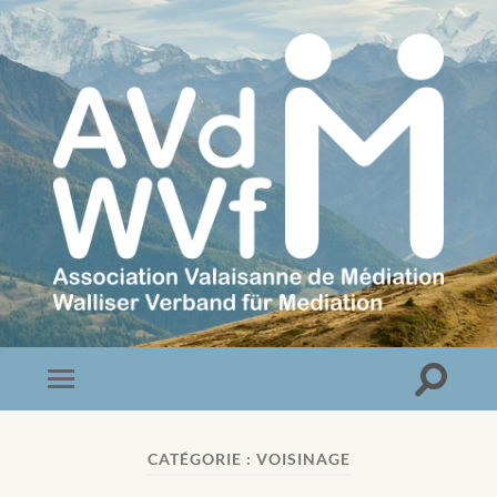
Association
Valaisanne
de
Médiation
Toggle
Toggle
search
mobile
field
menu
CATÉGORIE :
VOISINAGE